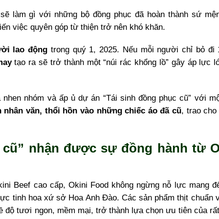
a sẽ làm gì với những bộ đồng phục đã hoàn thành sứ mệ
n việc quyên góp từ thiện trở nên khó khăn.
ười lao động
trong quý 1, 2025. Nếu mỗi người chỉ bỏ đi 
may
tạo ra sẽ trở thành một “núi rác khổng lồ” gây áp lực l
ã nhen nhóm và ấp ủ dự án “Tái sinh đồng phục cũ” với mộ
 nhân văn, thổi hồn vào những chiếc áo đã cũ
, trao cho
 cũ” nhận được sự đồng hành từ O
Okini Beef cao cấp, Okini Food không ngừng nỗ lực mang đ
hực tinh hoa xứ sở Hoa Anh Đào.
Các sản phẩm thịt chuẩn v
 độ tươi ngon, mềm mại, trở thành lựa chọn ưu tiên của rất