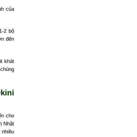
nh của
1-2 bộ
ớn đến
t khát
 chúng
kini
ến cho
ị Nhật
 nhiều