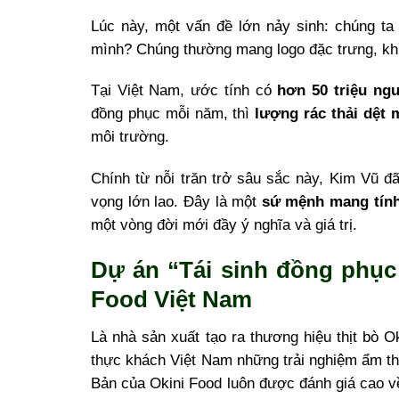
Lúc này, một vấn đề lớn nảy sinh: chúng t
mình? Chúng thường mang logo đặc trưng, khiế
Tại Việt Nam, ước tính có
hơn 50 triệu ng
đồng phục mỗi năm, thì
lượng rác thải dệt 
môi trường.
Chính từ nỗi trăn trở sâu sắc này, Kim Vũ đ
vọng lớn lao. Đây là một
sứ mệnh mang tính
một vòng đời mới đầy ý nghĩa và giá trị.
Dự án “Tái sinh đồng phục
Food Việt Nam
Là nhà sản xuất tạo ra thương hiệu thịt bò 
thực khách Việt Nam những trải nghiệm ẩm t
Bản của Okini Food luôn được đánh giá cao về