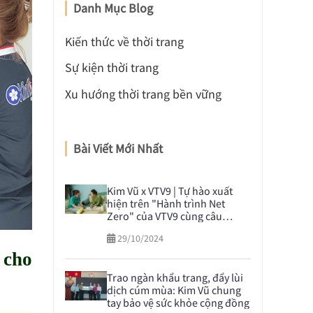
Danh Mục Blog
Kiến thức về thời trang
Sự kiện thời trang
Xu hướng thời trang bền vững
Bài Viết Mới Nhất
Kim Vũ x VTV9 | Tự hào xuất
hiện trên "Hành trình Net
Zero" của VTV9 cùng câu
chuyện nghiên cứu và phát
29/10/2024
triển vải sợi dứa
 cho
Trao ngàn khẩu trang, đẩy lùi
dịch cúm mùa: Kim Vũ chung
tay bảo vệ sức khỏe cộng đồng