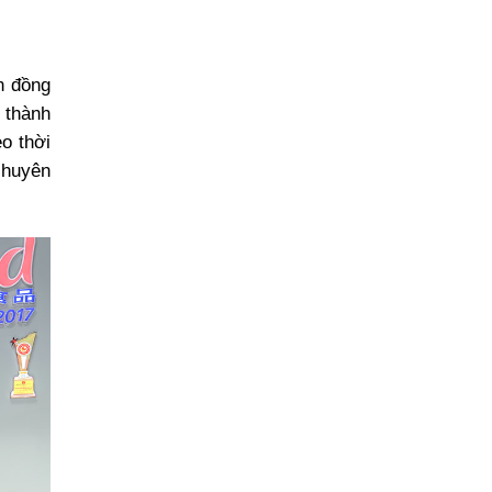
n đồng
 thành
o thời
chuyên