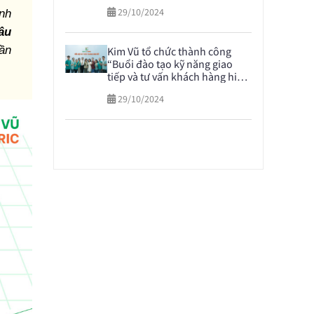
29/10/2024
nh
âu
hần
Kim Vũ tổ chức thành công
“Buổi đào tạo kỹ năng giao
tiếp và tư vấn khách hàng hiệu
quả” nhằm nâng cao dịch vụ
29/10/2024
khách hàng