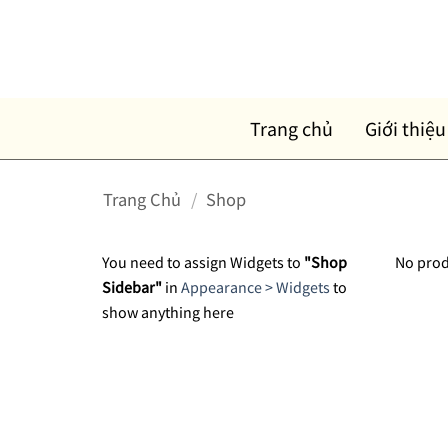
Skip
to
content
Trang chủ
Giới thiệu
Trang Chủ
/
Shop
You need to assign Widgets to
"Shop
No prod
Sidebar"
in
Appearance > Widgets
to
show anything here